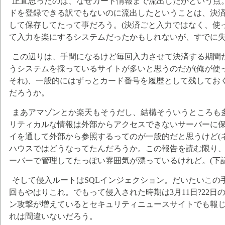
正直思ったのは、なぜカード情報まで流出したかという点
ドを登録できる訳でもないのに流出したということは、決
して保存してたって事だろう。(決済ごと入力ではなく、使
て入力を楽にするシステムだったかもしれないが、すでに失
この辺りは、手間になるけど毎回入力させて決済する期間
うシステムを採っているサイトが多いと思うのだが(俺が使
それ)、一般的にはずっとカード番号を履歴として残してお
だろうか。
まあアマゾンとか楽天もそうだし、結構そういうところも
リティカルな情報は外部からアクセスできないサーバーに
イを通して外部から参照するってのが一般的だと思うけど(
ハウスではどうなってたんだろうか。この報告を読む限り
ーバーで管理してたっぽい雰囲気が漂っているけれど。(下記
そして侵入ルートはSQLインジェクション。だいたいこの
回もやはりこれ。でもって侵入された時期は3月11日?22日
ン攻撃が増えているとセキュリティニュースサイトでも報
れは間違いないだろう。