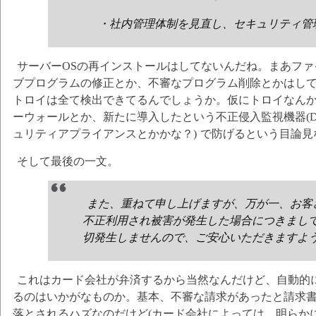
・社内管理体制を見直し、セキュリティ管
サーバーOSの再インストールはしてないんだね。まあフ
ブプログラムの修正とか、不審なプログラム削除とかはしてるみ
トロイは全て検出できてるんでしょうか。仮にトロイなん
ーウォールとか、新たに導入したという不正侵入監視機器(Deep Pac
ュリティアプライアンスとかかな？) で防げるという目論
そして最後の一文。
また、重ねて申し上げますが、万が一、お客
不正利用され被害が発生した場合につきまし
切発生しませんので、ご安心いただきますよ
これはカード会社が弁済するから当然なんだけど、自動的
るのはいかがなものか。基本、不審な請求があったと請求
落とされるハズなのだけど(カード会社によっては、明らか