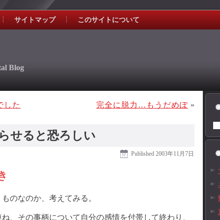
サイトマップ
このサイトについて
al Blog
でした
完全に脱力…もうだめぽ
»
らせると恐ろしい
Published
2003年11月7日
き
うものなのか、考えてみる。
連ね、その事柄について自分の感情を付帯して終わり、