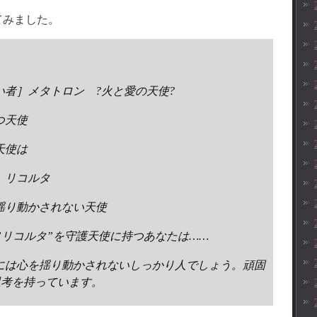
てみました。
い者］メタトロン ?火と愛の天使?
つ天使
天使は
］リコルタ
揺り動かされない天使
”リコルタ”を守護天使に持つあなたは……
には心を揺り動かされないしっかり人でしょう。頑固
思考を持っています。