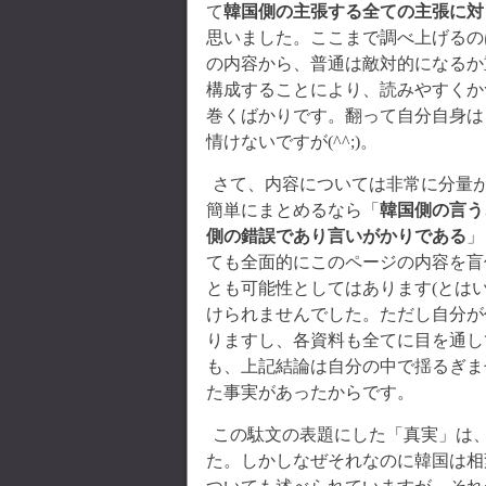
て
韓国側の主張する全ての主張に対
思いました。ここまで調べ上げるの
の内容から、普通は敵対的になるか重
構成することにより、読みやすくか
巻くばかりです。翻って自分自身は
情けないですが(^^;)。
さて、内容については非常に分量
簡単にまとめるなら「
韓国側の言う
側の錯誤であり言いがかりである
」
ても全面的にこのページの内容を盲
とも可能性としてはあります(とは
けられませんでした。ただし自分が
りますし、各資料も全てに目を通し
も、上記結論は自分の中で揺るぎま
た事実があったからです。
この駄文の表題にした「真実」は
た。しかしなぜそれなのに韓国は相