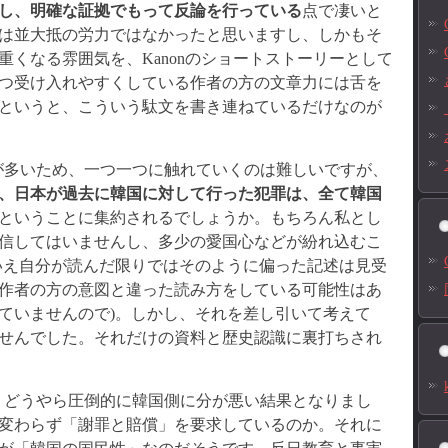
し、明確な証拠でもって反論を行っている
点で凄いと
は並大抵の労力ではなかったと思いますし、しかもそ
くなる雰囲気を、Kanonのショートストーリーとして
つ受け入れやすくしている作者の方の文章力には舌を
というと、こういう駄文を書き連ねているだけなのが
が多いため、一つ一つに触れていくのは難しいですが、
、日本が過去に韓国に対して行った犯罪は、全て韓国
ということに集約されるでしょうか。もちろん私とし
信してはいませんし、多少の愛国心などが紛れ込むこ
いえ自分が読んだ限りではそのように偏った記述は見受
作者の方の意図と違った読み方をしている可能性はあ
ていませんので)。しかし、それを差し引いて考えて
せんでした。それだけの資料と歴史認識に裏打ちされ
、どうやら圧倒的に韓国側に分が悪い結果となりまし
変わらず「謝罪と賠償」を要求しているのか。それに