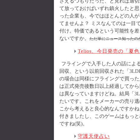
さえるつもりだった、と見れば適切か
て放っておけばいずれ鎮火したと思
った企業も、今ではほとんどの人が
てませんよ？ ミスなんてのは一目
付け。特価であるという可能性を差
ないですか。
ただ単にニュース知ったのが
Telios、今日発売の「
フライングで入手した人の話によ
回収、という以前回収された「3LD
の場合は同様にフライングで買った
は正式発売後数日以上経過してから回
は異なっていますけどね。結局「3
たいです。これをメーカーの売り逃げ
こから考えると良心的なんですかね
付きましたし、このゲームはもっと
ですね(笑)。
守護天使占い