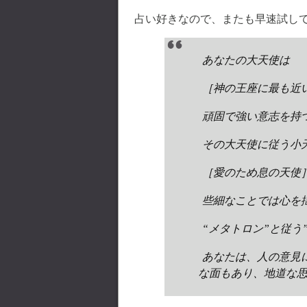
占い好きなので、またも早速試し
あなたの大天使は
［神の王座に最も近
頑固で強い意志を持
その大天使に従う小
［愛のため息の天使
些細なことでは心を
“メタトロン”と従う
あなたは、人の意見
な面もあり、地道な