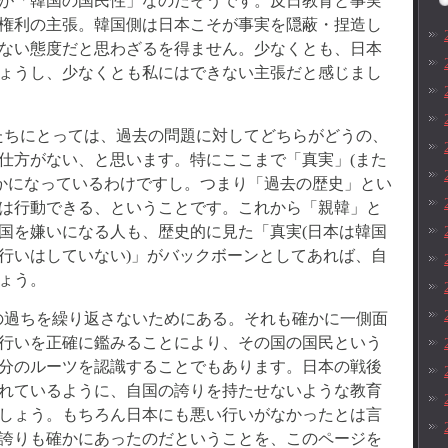
が「韓国の国民性」なのだそうです。反日教育と事実
権利の主張。韓国側は日本こそが事実を隠蔽・捏造し
ない態度だと思わざるを得ません。少なくとも、日本
ょうし、少なくとも私にはできない主張だと感じまし
たちにとっては、過去の問題に対してどちらがどうの、
仕方がない、と思います。特にここまで「真実」(また
らかになっているわけですし。つまり「過去の歴史」とい
は行動できる、ということです。これから「親韓」と
国を嫌いになる人も、歴史的に見た「真実(日本は韓国
行いはしていない)」がバックボーンとしてあれば、自
ょう。
の過ちを繰り返さないためにある。それも確かに一側面
行いを正確に鑑みることにより、その国の国民という
分のルーツを認識することでもあります。日本の戦後
れているように、自国の誇りを持たせないような教育
しょう。もちろん日本にも悪い行いがなかったとは言
誇りも確かにあったのだということを、このページを