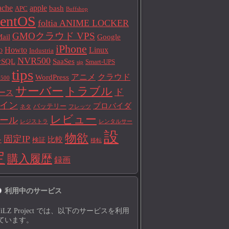
ache
apple
bash
APC
Buffshop
entOS
foltia ANIME LOCKER
GMOクラウド VPS
ail
Google
iPhone
Howto
Linux
Industria
D
NVR500
ySQL
SaaSes
Smart-UPS
sip
tips
アニメ
クラウド
WordPress
500
サーバー
トラブル
ド
ース
イン
プロバイダ
バッテリー
ネタ
フレッツ
レビュー
ール
レジストラ
レンタルサー
設
物欲
固定IP
比較
検証
ー
移転
定
購入履歴
録画
利用中のサービス
UiLZ Project では、以下のサービスを利用
ています。