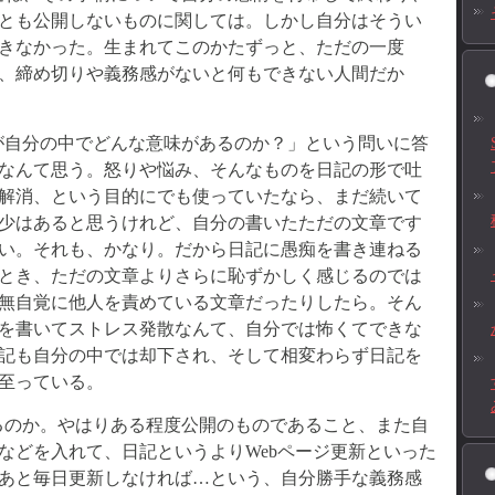
とも公開しないものに関しては。しかし自分はそうい
きなかった。生まれてこのかたずっと、ただの一度
、締め切りや義務感がないと何もできない人間だか
が自分の中でどんな意味があるのか？」という問いに答
なんて思う。怒りや悩み、そんなものを日記の形で吐
解消、という目的にでも使っていたなら、まだ続いて
少はあると思うけれど、自分の書いたただの文章です
い。それも、かなり。だから日記に愚痴を書き連ねる
とき、ただの文章よりさらに恥ずかしく感じるのでは
無自覚に他人を責めている文章だったりしたら。そん
を書いてストレス発散なんて、自分では怖くてできな
記も自分の中では却下され、そして相変わらず日記を
至っている。
るのか。やはりある程度公開のものであること、また自
などを入れて、日記というよりWebページ更新といった
あと毎日更新しなければ…という、自分勝手な義務感