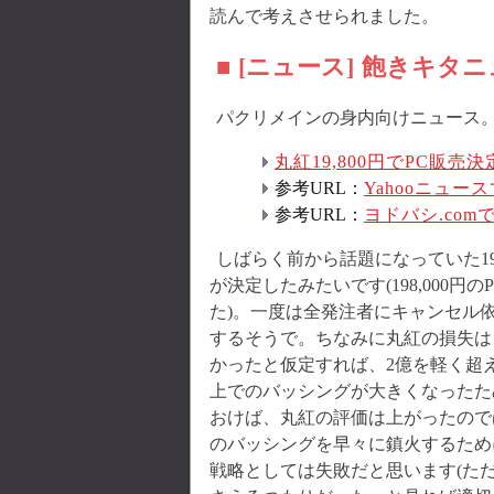
読んで考えさせられました。
■ [ニュース] 飽きキタニュ
パクリメインの身内向けニュース。DE
丸紅19,800円でPC販売
参考URL：
Yahooニュー
参考URL：
ヨドバシ.co
しばらく前から話題になっていた19
が決定したみたいです(198,000円
た)。一度は全発注者にキャンセル
するそうで。ちなみに丸紅の損失は
かったと仮定すれば、2億を軽く超
上でのバッシングが大きくなったた
おけば、丸紅の評価は上がったので
のバッシングを早々に鎮火するため
戦略としては失敗だと思います(た