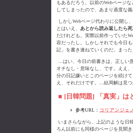
もあるだろう。以前のWebページ
してしまったので、あまり過度な義
しかしWebページ代わりに公開し
とはいえ、
あとから読み返したら死
だけれども。実際以前作っていたW
容だったし。しかしそれでも今日も
記」を書き連ねていくのだ。まった
…はい、今日の前書きは、正しい意
オチなし・意味なし、です。ええ、
分の日記嫌いとこのページを続けて
え、それだけです。…結局解は見つ
■ [日韓問題] 「真実
参考URL：
コリアンジェノサ
いまさらながら、上記のような日
ろん以前にも同様のページを見聞き