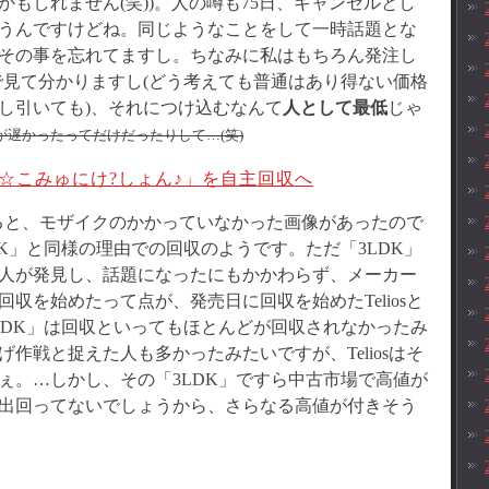
もしれません(笑))。人の噂も75日、キャンセルとし
うんですけどね。同じようなことをして一時話題とな
その事を忘れてますし。ちなみに私はもちろん発注し
で見て分かりますし(どう考えても普通はあり得ない価格
し引いても)、それにつけ込むなんて
人として最低
じゃ
遅かったってだけだったりして…(笑)
夏色☆こみゅにけ?しょん♪」を自主回収へ
ると、モザイクのかかっていなかった画像があったので
K」と同様の理由での回収のようです。ただ「3LDK」
人が発見し、話題になったにもかかわらず、メーカー
収を始めたって点が、発売日に回収を始めたTeliosと
LDK」は回収といってもほとんどが回収されなかったみ
作戦と捉えた人も多かったみたいですが、Teliosはそ
ぇ。…しかし、その「3LDK」ですら中古市場で高値が
出回ってないでしょうから、さらなる高値が付きそう