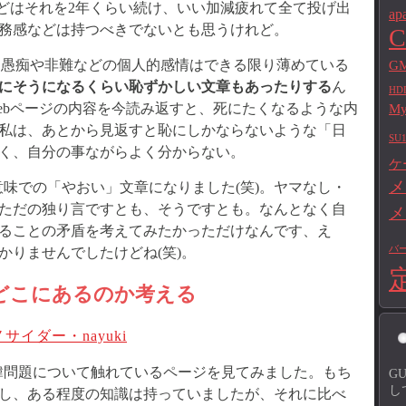
などはそれを2年くらい続け、いい加減疲れて全て投げ出
ap
務感などは持つべきでないとも思うけれど。
C
、愚痴や非難などの個人的感情はできる限り薄めている
GM
にそうになるくらい恥ずかしい文章もあったりする
ん
HD
ebページの内容を今読み返すと、死にたくなるような内
M
私は、あとから見返すと恥にしかならないような「日
SU1
く、自分の事ながらよく分からない。
ケ
メ
味での「やおい」文章になりました(笑)。ヤマなし・
ただの独り言ですとも、そうですとも。なんとなく自
メ
ることの矛盾を考えてみたかっただけなんです、え
バ
かりませんでしたけどね(笑)。
」はどこにあるのか考える
イダー・nayuki
韓問題について触れているページを見てみました。もち
G
し
し、ある程度の知識は持っていましたが、それに比べ