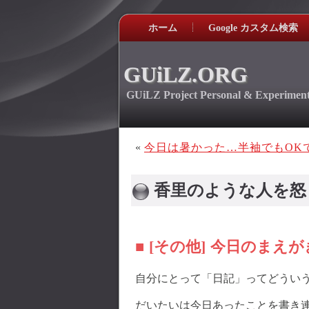
ホーム
Google カスタム検索
GUiLZ.ORG
GUiLZ Project Personal & Experiment
«
今日は暑かった…半袖でもOK
香里のような人を怒
■ [その他] 今日のまえが
自分にとって「日記」ってどうい
だいたいは今日あったことを書き