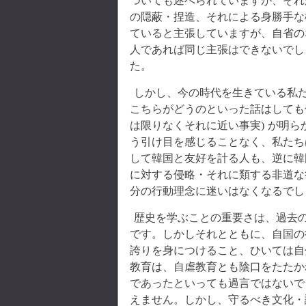
ついても述べられていますが、それ
の隠蔽・捏造、それによる身勝手な
ていると主張していますが、自省の
人であれば同じ主張はできないでし
た。
しかし、今の時代を生きている私
こちらがどうのといった話はしても
は限りなくそれに近い事実) が明
う引け目を感じることなく、私たち
して韓国と友好を計る人も、逆に韓
に対する侵略・それに類する非道な
分の行動理念に迷いはなくなるでし
歴史を学ぶことの重要さは、過去
です。しかしそれとともに、自国の
誇りを身につけること、ひいては自
教育は、自虐教育とも陰口をたたか
であったといっても過言ではないで
えません。しかし、守るべき文化・