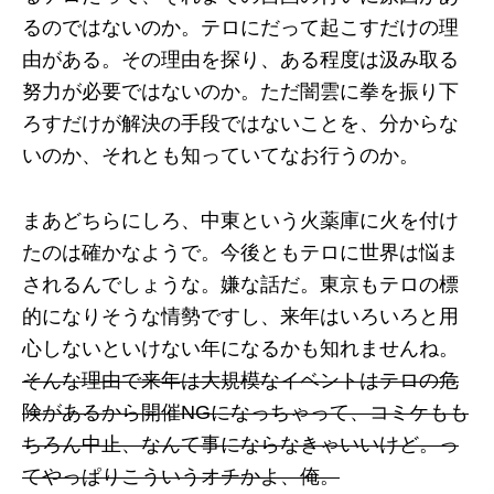
るのではないのか。テロにだって起こすだけの理
由がある。その理由を探り、ある程度は汲み取る
努力が必要ではないのか。ただ闇雲に拳を振り下
ろすだけが解決の手段ではないことを、分からな
いのか、それとも知っていてなお行うのか。
まあどちらにしろ、中東という火薬庫に火を付け
たのは確かなようで。今後ともテロに世界は悩ま
されるんでしょうな。嫌な話だ。東京もテロの標
的になりそうな情勢ですし、来年はいろいろと用
心しないといけない年になるかも知れませんね。
そんな理由で来年は大規模なイベントはテロの危
険があるから開催NGになっちゃって、コミケもも
ちろん中止、なんて事にならなきゃいいけど。っ
てやっぱりこういうオチかよ、俺。