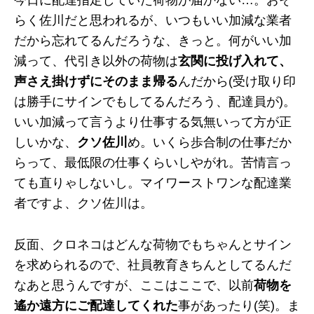
今日に配達指定していた荷物が届かない…。おそ
らく佐川だと思われるが、いつもいい加減な業者
だから忘れてるんだろうな、きっと。何がいい加
減って、代引き以外の荷物は
玄関に投げ入れて、
声さえ掛けずにそのまま帰る
んだから(受け取り印
は勝手にサインでもしてるんだろう、配達員が)。
いい加減って言うより仕事する気無いって方が正
しいかな、
クソ佐川
め。いくら歩合制の仕事だか
らって、最低限の仕事くらいしやがれ。苦情言っ
ても直りゃしないし。マイワーストワンな配達業
者ですよ、クソ佐川は。
反面、クロネコはどんな荷物でもちゃんとサイン
を求められるので、社員教育きちんとしてるんだ
なあと思うんですが、ここはここで、以前
荷物を
遙か遠方にご配達してくれた
事があったり(笑)。ま