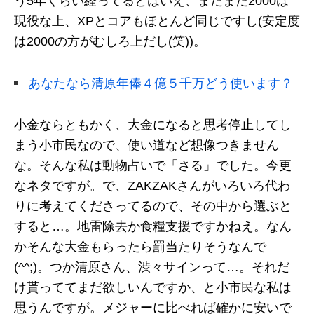
う5年くらい経ってるとはいえ、まだまだ2000は
現役な上、XPとコアもほとんど同じですし(安定度
は2000の方がむしろ上だし(笑))。
あなたなら清原年俸４億５千万どう使います？
小金ならともかく、大金になると思考停止してし
まう小市民なので、使い道など想像つきません
な。そんな私は動物占いで「さる」でした。今更
なネタですが。で、ZAKZAKさんがいろいろ代わ
りに考えてくださってるので、その中から選ぶと
すると…。地雷除去か食糧支援ですかねえ。なん
かそんな大金もらったら罰当たりそうなんで
(^^;)。つか清原さん、渋々サインって…。それだ
け貰っててまだ欲しいんですか、と小市民な私は
思うんですが。メジャーに比べれば確かに安いで