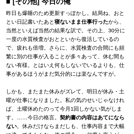
■ [その他] 今日の俺
昨日も爆睡のため更新すっぽかし。結局ね、おと
とい日記書いたあと
寝ないまま仕事行った
から、
当然といえば当然の結果な訳で。その上、30分に
一度の水質検査がおとといから復活しているの
で、疲れも倍増。さらに、水質検査の合間にも頻
繁に別の仕事が入ることが多々あって、休む間も
ない有様。とはいえ何もしないでいるよりも、仕
事があるほうがまだ気分的には楽なんですが。
しかも、またまた休みがズレて、明日が休み・土
曜が仕事になりました。私の気のせいじゃなけれ
ば、土曜休めたのって今月1回しかない気がしま
す。……今日の格言。
契約書の内容はあてになら
ない
。休みだけならまだしも、仕事内容まで大幅