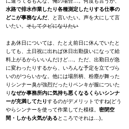
に違ってるもんな、俺の場合…。何度も言うが、
水路で排水作業したり各種測定したりする仕事の
どこが事務なんだ
、と言いたい。声を大にして言
いたい。
そしてクビになりたい
まあ休日については、たとえ前日に休んでいたと
しても、土日祝に出れば休日出勤扱いになって給
料上がるからいいんだけど…。ただ、出勤日が急
に変わったりするから、いろんな予定を立てづら
いのがつらいかな。他には場所柄、粉塵が舞った
りシンナー臭が強烈だったりペンキが服についた
り
なぜか事務所内に気持ち悪くなるくらいシンナ
ーが充満してたり
するのがデメリットですね(どう
やらシンナーを使って作業してた模様。
密閉空
間・しかも火気がある
ところでそれは…)。