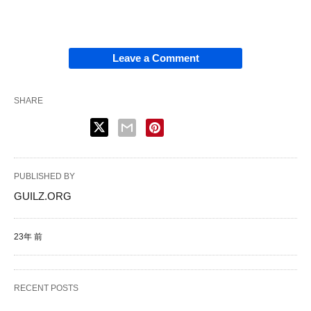
Leave a Comment
SHARE
PUBLISHED BY
GUILZ.ORG
23年 前
RECENT POSTS