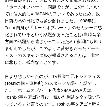
刑事告訴され、テレビでも大きく報道され始めた
「ホームオブハート」問題ですが、この件につい
ては個人的にX JAPANのファンであったため、数
日前の私の日記でも多少触れました。1998年に、
Toshi 自身が「ホームオブハート」のセミナーに感
化されているという話題があったことは(当時音楽
方面の話題から遠ざかっていたため) 寡聞にも知り
ませんでしたが、このように昔好きだったアーテ
ィストのスキャンダルが報道されることは、非常
に悲しく、残念なことです。
何より悲しかったのが、TV報道で元トシオフィス
(Toshiの個人事務所) のスタッフが語った話でし
た。「ホームオブハート代表のMASAYA氏は、
Toshiの事を
アゴ
と呼び、稼いだ利益を全て吸い取
っている」と言うのです。Toshiの事を
アゴ
と呼ん