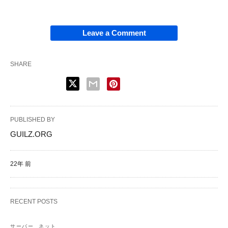
Leave a Comment
SHARE
PUBLISHED BY
GUILZ.ORG
22年 前
RECENT POSTS
サーバー
ネット