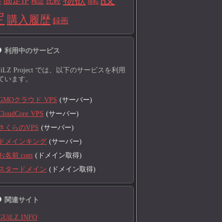
固定IP
比較
検証
ー
移転
定
購入履歴
録画
利用中のサービス
UiLZ Project では、以下のサービスを利用
ています。
GMOクラウド VPS
(サーバー)
CloudCore VPS
(サーバー)
さくらのVPS
(サーバー)
ドメインキング
(サーバー)
お名前.com
(ドメイン取得)
スタードメイン
(ドメイン取得)
関連サイト
GUiLZ.INFO