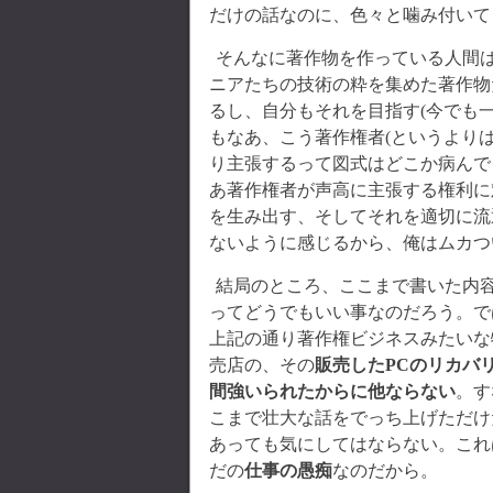
だけの話なのに、色々と噛み付いて
そんなに著作物を作っている人間は
ニアたちの技術の粋を集めた著作物
るし、自分もそれを目指す(今でも
もなあ、こう著作権者(というより
り主張するって図式はどこか病んで
あ著作権者が声高に主張する権利に
を生み出す、そしてそれを適切に流
ないように感じるから、俺はムカつ
結局のところ、ここまで書いた内
ってどうでもいい事なのだろう。で
上記の通り著作権ビジネスみたいな
売店の、その
販売したPCのリカバ
間強いられたからに他ならない
。す
こまで壮大な話をでっち上げただけ
あっても気にしてはならない。これ
だの
仕事の愚痴
なのだから。