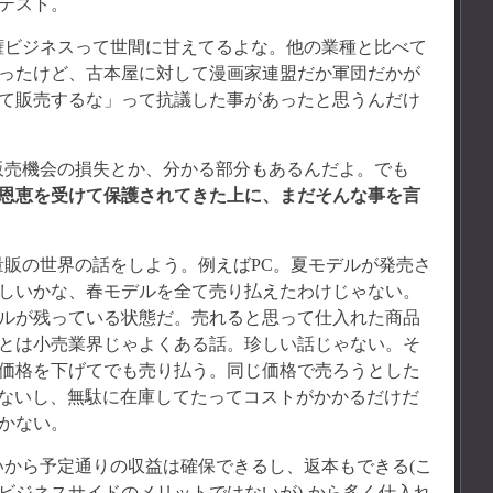
テスト。
権ビジネスって世間に甘えてるよな。他の業種と比べて
ったけど、古本屋に対して漫画家連盟だか軍団だかが
て販売するな」って抗議した事があったと思うんだけ
販売機会の損失とか、分かる部分もあるんだよ。でも
恩恵を受けて保護されてきた上に、まだそんな事を言
販の世界の話をしよう。例えばPC。夏モデルが発売さ
しいかな、春モデルを全て売り払えたわけじゃない。
ルが残っている状態だ。売れると思って仕入れた商品
とは小売業界じゃよくある話。珍しい話じゃない。そ
価格を下げてでも売り払う。同じ価格で売ろうとした
売れないし、無駄に在庫してたってコストがかかるだけだ
かない。
から予定通りの収益は確保できるし、返本もできる(こ
ビジネスサイドのメリットではないが) から多く仕入れ