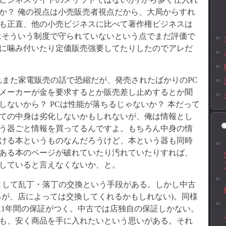
か？ 俺の視点は小売販売者視点だから、大局からすれ
も正直、他の小売ビジネスに比べて著作権ビジネスは
はそういう制度で守られていないという点でまだ評価で
に噛み付いたり定価販売強要してたりしたのでアレだ
また家電販売の話で恐縮だが、発売されたばかりのPC
メーカーが金を要求するとか販売差し止めするとか聞
しないから？ PCは性能が落ちるじゃないか？ 本だって
ての中身は劣化しないかもしれないが、俺は情報とし
う器ごと情報を買ってるんですよ。もちろん中身の情
ける本というものなんだろうけど、本という器も同時
ある本のページが破れていたり汚れていたりすれば、
していると言えなくないか、と。
として乱丁・落丁の交換という手段がある。しかし中古
るが、店によっては交換してくれるかもしれない)。同様
は1年間の保証がつく。中古では店独自の保証しかない。
も、安く商品を手に入れたいという思いがある。それ