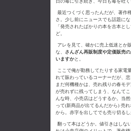
日の毒に引き続き、今日も毒を吐く
最近つくづく思ったんだが、著作
さ。少し前にニュースでも話題にな
「発売されたばかりの本を古本とし
ど。
アレを見て、確かに売上低迷とか
な、
さんざん再販制度や定価販売の
いますか
と。
ここで俺が勤務してたりする家電量
れて賑わっているコーナーだが、悲
まだ何機種かは、売れ残りの春モデ
が売れずに残ってしまう、なんてこ
んな時、小売店はどうするか。当然
って(新商品が出てるんだから) 
から。赤字を出してでも売り切るし
翻って本はどうか。値引きはしない
れは小売店側のメリットで、著作権