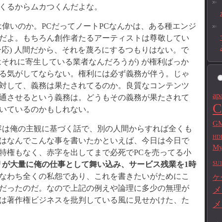
くるからムカつくんだよな。
偉いのか。PCだってノートPCなんかは、ある種エンジ
だよ。もちろん創作者たるアーティストは尊敬してい
一応) 人間だから、それを蔑ろにするつもりはない。で
はそれに寄生している業者なんだろうが) が権利ばっか
る気がしてならない。権利には必ず義務が伴う。じゃ
対して、義務は果たされてるのか。良質なコンテンツ
ap
通させるという義務は。どうもその義務が果たされて
C
いているのかもしれない。
GM
容は俺の主観に基づく話で、別の人間からすれば全くも
HD
はなんでこんな事を書いたかといえば、今日は今日で
M
特権もなく、赤字を出してまで必死でPCを売ってる小
リが大量に俺の仕事として舞い込み、サービス残業を1時
SU1
なわち全くの私怨であり、これを書きたいがためにこ
ケ
だったのだ。なので上記の例えや論理に多少の無理が
メ
は著作権ビジネスを批判している風に見せかけた、た
メ