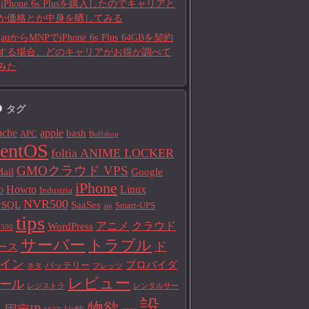
iPhone 6s Plusを購入したのでキャリアと
か価格とか中身を晒してみる
auからMNPでiPhone 6s Plus 64GBを契約
する場合、どのキャリアがお得か調べて
みた
タグ
ache
apple
bash
APC
Buffshop
entOS
foltia ANIME LOCKER
GMOクラウド VPS
ail
Google
iPhone
Howto
Linux
Industria
D
NVR500
ySQL
SaaSes
Smart-UPS
sip
tips
アニメ
クラウド
WordPress
500
サーバー
トラブル
ド
ース
イン
プロバイダ
バッテリー
ネタ
フレッツ
レビュー
ール
レジストラ
レンタルサー
設
物欲