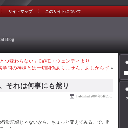
サイトマップ
このサイトについて
al Blog
とつ変わらない」CaVE・ウェンディより
某学問の神様とは一切関係ありません、あしからず
»
、それは何事にも然り
Published
2004年5月23日
の行動記録じゃないから、ちょっと変えてみる。で、昨