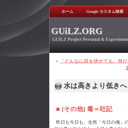
ホーム
Google カスタム検索
GUiLZ.ORG
GUiLZ Project Personal & Experiment
«
「どんなに目を伏せても、何ひ
水は高きより低きへ
■ [その他] 毒＝吐記
昨日も今日も、全然「今日の俺」