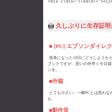
久しぶりに生存証明
■ [PC] エプソンダイレクトの
発表になった19日にどうしようか
ブックですが、思いの外早く今日届
ンを。
■外箱
とても小さい。一瞬PCとは思わな
も。
■動作音