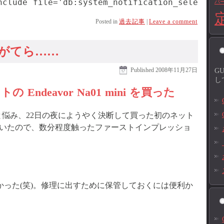
バ
Posted in
過去記事
|
Leave a comment
がてら……
Published
2008年11月27日
G
し
 Endeavor Na01 mini を買った
と悩み、22日の夜にようやく決断して買った初のネット
いたので、数分程度触ったファーストインプレッショ
かった(笑)。修理に出すために保管しておくには便利か