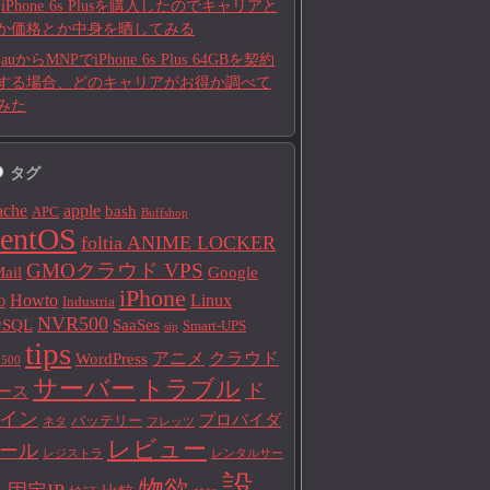
iPhone 6s Plusを購入したのでキャリアと
か価格とか中身を晒してみる
auからMNPでiPhone 6s Plus 64GBを契約
する場合、どのキャリアがお得か調べて
みた
タグ
ache
apple
bash
APC
Buffshop
entOS
foltia ANIME LOCKER
GMOクラウド VPS
ail
Google
iPhone
Howto
Linux
Industria
D
NVR500
ySQL
SaaSes
Smart-UPS
sip
tips
アニメ
クラウド
WordPress
500
サーバー
トラブル
ド
ース
イン
プロバイダ
バッテリー
ネタ
フレッツ
レビュー
ール
レジストラ
レンタルサー
設
物欲