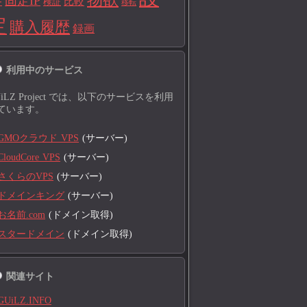
固定IP
比較
検証
ー
移転
定
購入履歴
録画
利用中のサービス
UiLZ Project では、以下のサービスを利用
ています。
GMOクラウド VPS
(サーバー)
CloudCore VPS
(サーバー)
さくらのVPS
(サーバー)
ドメインキング
(サーバー)
お名前.com
(ドメイン取得)
スタードメイン
(ドメイン取得)
関連サイト
GUiLZ.INFO