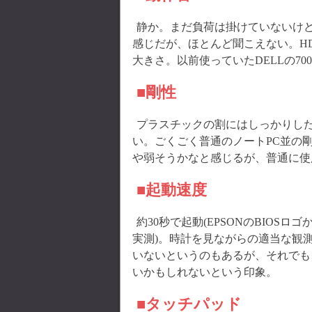
静か。まだ負荷は掛けていないけど、
感じだが、ほとんど聞こえない。H
大きさ。以前使っていたDELLの70
■剛性
プラスチックの割にはしっかりし
い。ごくごく普通のノートPC並の
や弱そうかなと感じるが、普通に使
■起動速度
約30秒で起動(EPSONのBIO
実測)。時計を見ながらの適当な観
いないというのもあるが、それでも自分のメ
いかもしれないという印象。
■タッチパッド