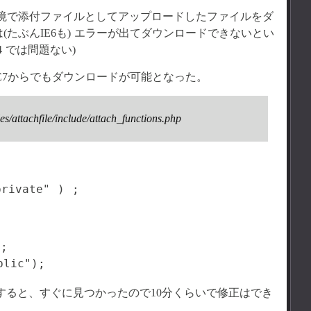
同様、SSL環境で添付ファイルとしてアップロードしたファイルをダ
(たぶんIE6も) エラーが出てダウンロードできないとい
04 では問題ない)
E7からでもダウンロードが可能となった。
s/attachfile/include/attach_functions.php
;

 で検索すると、すぐに見つかったので10分くらいで修正はでき