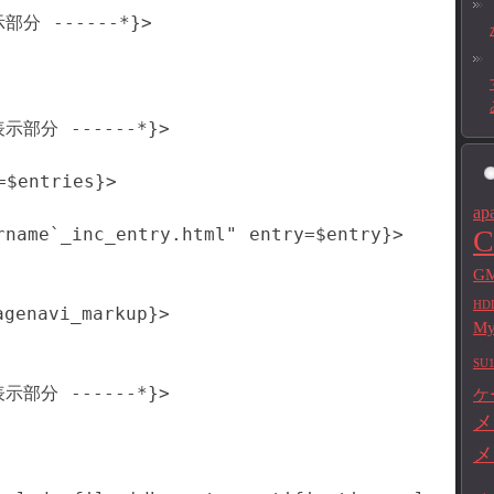
分 ------*}>

部分 ------*}>

$entries}>

ap
rname`_inc_entry.html" entry=$entry}>

C
GM
HD
genavi_markup}>

M
SU1
部分 ------*}>

ケ
メ
メ