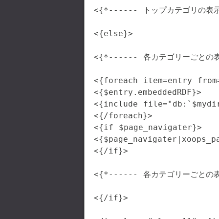
<{*------ トップカテゴリの表示部
<{else}>

<{*------ 各カテゴリーごとの表示
<{foreach item=entry from=
<{$entry.embeddedRDF}>

<{include file="db:`$mydi
<{/foreach}>

<{if $page_navigater}>

<{$page_navigater|xoops_pa
<{/if}>

<{*------ 各カテゴリーごとの表示
<{/if}>
