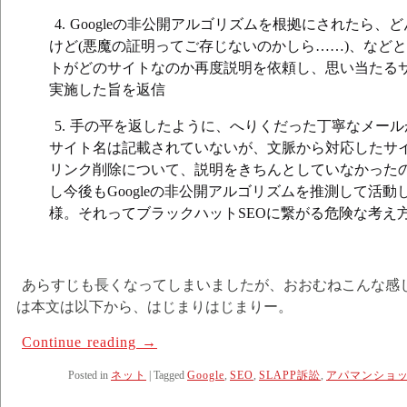
Googleの非公開アルゴリズムを根拠にされたら、
けど(悪魔の証明ってご存じないのかしら……)、など
トがどのサイトなのか再度説明を依頼し、思い当たる
実施した旨を返信
手の平を返したように、へりくだった丁寧なメール
サイト名は記載されていないが、文脈から対応したサ
リンク削除について、説明をきちんとしていなかった
し今後もGoogleの非公開アルゴリズムを推測して活
様。それってブラックハットSEOに繋がる危険な考え
あらすじも長くなってしまいましたが、おおむねこんな感
は本文は以下から、はじまりはじまりー。
Continue reading
→
Posted in
ネット
|
Tagged
Google
,
SEO
,
SLAPP訴訟
,
アパマンショ