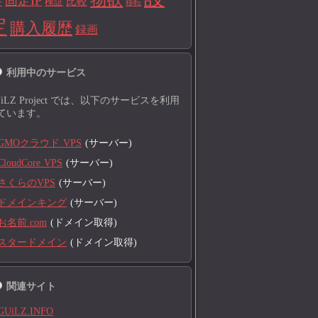
固定IP
比較
検証
ー
移転
定
購入履歴
録画
利用中のサービス
UiLZ Project では、以下のサービスを利用
ています。
GMOクラウド VPS
(サーバー)
CloudCore VPS
(サーバー)
さくらのVPS
(サーバー)
ドメインキング
(サーバー)
お名前.com
(ドメイン取得)
スタードメイン
(ドメイン取得)
関連サイト
GUiLZ.INFO