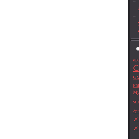
ap
C
GM
HD
M
SU1
ケ
メ
メ