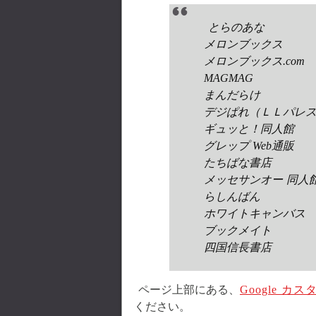
とらのあな
メロンブックス
メロンブックス.com
MAGMAG
まんだらけ
デジぱれ（ＬＬパレ
ギュッと！同人館
グレップ Web通販
たちばな書店
メッセサンオー 同人
らしんばん
ホワイトキャンバス
ブックメイト
四国信長書店
ページ上部にある、
Google カ
ください。