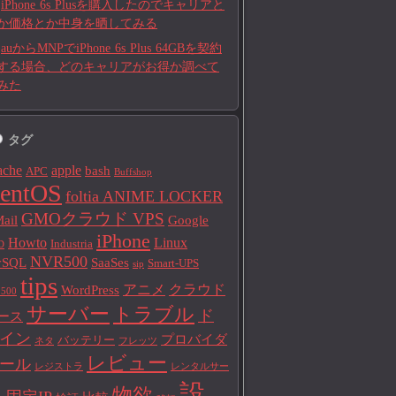
iPhone 6s Plusを購入したのでキャリアと
か価格とか中身を晒してみる
auからMNPでiPhone 6s Plus 64GBを契約
する場合、どのキャリアがお得か調べて
みた
タグ
ache
apple
bash
APC
Buffshop
entOS
foltia ANIME LOCKER
GMOクラウド VPS
ail
Google
iPhone
Howto
Linux
Industria
D
NVR500
ySQL
SaaSes
Smart-UPS
sip
tips
アニメ
クラウド
WordPress
500
サーバー
トラブル
ド
ース
イン
プロバイダ
バッテリー
ネタ
フレッツ
レビュー
ール
レジストラ
レンタルサー
設
物欲