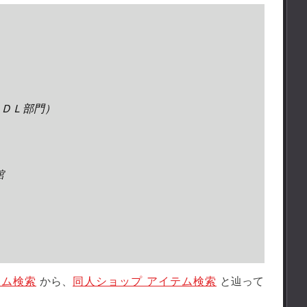
スＤＬ部門）
館
スタム検索
から、
同人ショップ アイテム検索
と辿って